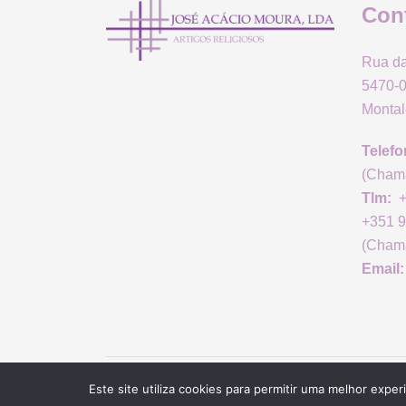
Con
Rua da
5470-0
Montal
Telefo
(Chama
Tlm:
+
+351 9
(Chama
Email:
© 2026 José Acácio Moura Lda.. Proudly pow
Este site utiliza cookies para permitir uma melhor experi