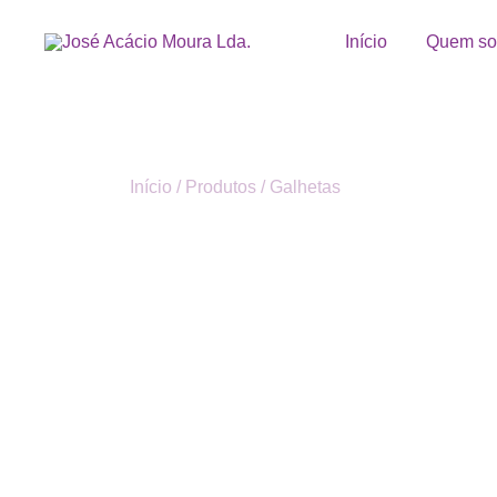
Saltar
para
Início
Quem s
o
José Acácio Moura Lda.
conteúdo
Início
/
Produtos
/
Galhetas