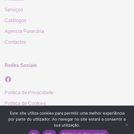
Serviços
Catálogos
Agencia Funerária
Contactos
Redes Sociais
Facebook
Politica de Privacidade
Politica de Cookies
Este site utiliza cookies para permitir uma melhor experiência
por parte do utilizador. Ao navegar no site estará a consentir a
sua utilização.
© 2026 José Acácio Moura Lda.. Proudly powered by