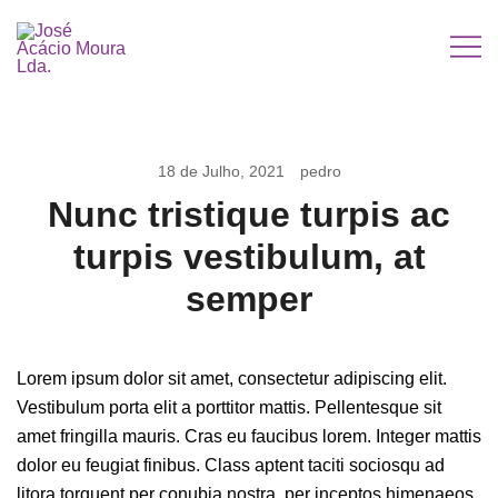
Saltar
para
o
José Acácio Moura Lda.
conteúdo
18 de Julho, 2021
pedro
Nunc tristique turpis ac
turpis vestibulum, at
semper
Lorem ipsum dolor sit amet, consectetur adipiscing elit.
Vestibulum porta elit a porttitor mattis. Pellentesque sit
amet fringilla mauris. Cras eu faucibus lorem. Integer mattis
dolor eu feugiat finibus. Class aptent taciti sociosqu ad
litora torquent per conubia nostra, per inceptos himenaeos.