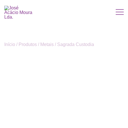
Saltar
para
o
José Acácio Moura Lda.
conteúdo
Início
/
Produtos
/
Metais
/
Sagrada Custodia